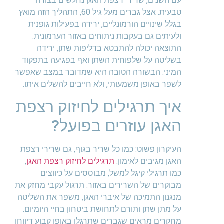
עם השנים, שרירי רצפת האגן נחלשים בצורה
טבעית. אצל גברים מעל גיל 60, התהליך הזה מואץ
בגלל שינויים הורמונליים, ירידה בפעילות גופנית
ולעיתים גם בעקבות ניתוחים באזור הערמונית.
התוצאה יכולה להתבטא בדליפות שתן, ירידה
בשליטה על שלפוחית השתן ואף בפגיעה בתפקוד
המיני. הבשורה הטובה היא שמדובר במצב שאפשר
לשפר באופן משמעותי, ולא חייבים להשלים איתו.
איך תרגילים לחיזוק רצפת
האגן עוזרים בפועל?
העיקרון פשוט: כמו כל שריר בגוף, גם שרירי רצפת
האגן מגיבים לאימון.
תרגילים לחיזוק רצפת האגן
,
כמו תרגילי קיגל למשל, מבוססים על כיווצים
מבוקרים של השרירים באזור. תרגול עקבי מחזק את
מנגנון התמיכה של איברי האגן, משפר את השליטה
על מתן שתן ותורם לתחושת ביטחון בחיי היומיום.
מחקרים מראים שגברים שתרגלו באופן קבוע דיווחו