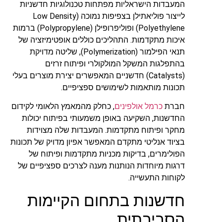
המעבדות הישראליות מפתחות טכנולוגיות חדשניות
לייצור פוליאתילן בצפיפות נמוכה (Low Density
Polyethylene) ופוליפרופילן (Polypropylene) ברמות
איכות מתקדמות. התהליכים כוללים אופטימיזציה של
תנאי הפילמור (Polymerization), שליטה מדויקת
בהתפלגות המשקל המולקולרי ופיתוח זרזים
(Catalysts) חדשניים המאפשרים יצירת מוצרים בעלי
תכונות מותאמות לשימושים ספציפיים.
חברת
כרמל אולפינים
, כחלק מהמאמץ הלאומי לקידום
החדשנות, השקיעה באופן משמעותי בפיתוח יכולות
מחקר ופיתוח מתקדמות. המעבדות שלה מצוידות
בציוד אנליטי מתקדם המאפשר אפיון מדויק של תכונות
הפולימרים, בדיקות מכניות מתקדמות ופיתוח של
דרגות מיוחדות הנותנות מענה לצרכים ספציפיים של
לקוחות התעשייה.
חדשנות בתחום הקיימות
הסביבתית