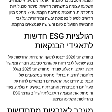
לעומת 20% בלבד כיום. זהו אתגר משמעותי שמחייב
השקעה עצומה בתשתיות חדשות ופיתוח טכנולוגיות
מתקדמות. התוכנית מחייבת הקמת 7-10 מתקני מיון
חדשים לטיפול בפסולת יבשה ומיחזורית, על גבי
החמישה הפועלים כיום והשישה שנמצאים בהקמה.
רגולציות ESG חדשות
לתאגידי הבנקאות
בחודש יוני 2026 ייכנסו לתוקף ההנחיות החדשות של
בנק ישראל לגבי דיווח על גורמי סביבה, חברה וממשל
תקין. רגולציות אלה, שנדחו מחודש יוני 2025 בגלל
מלחמת "חרבות ברזל" ומחסור במשאבים של
הבנקים, יחייבו את התאגידים הבנקאיים לדווח על
פעילותם הסביבתית והחברתית בשקיפות מלאה. צעד
זה מחזק את המגמה הגלובלית לשילוב גורמי ESG
בהחלטות השקעה ומימון.
מעבר לאנרגיות מתחדשות